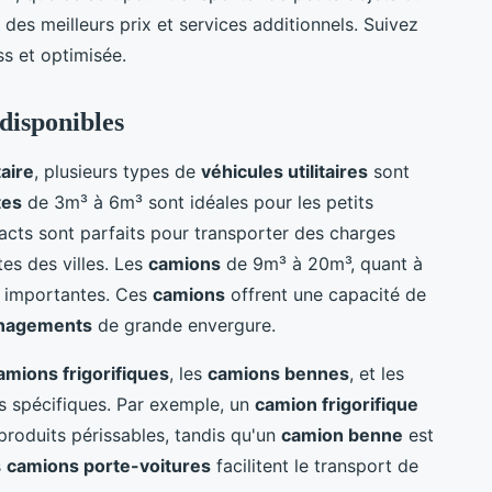
des meilleurs prix et services additionnels. Suivez
ss et optimisée.
 disponibles
taire
, plusieurs types de
véhicules utilitaires
sont
tes
de 3m³ à 6m³ sont idéales pour les petits
ts sont parfaits pour transporter des charges
tes des villes. Les
camions
de 9m³ à 20m³, quant à
s importantes. Ces
camions
offrent une capacité de
nagements
de grande envergure.
amions frigorifiques
, les
camions bennes
, et les
 spécifiques. Par exemple, un
camion frigorifique
produits périssables, tandis qu'un
camion benne
est
s
camions porte-voitures
facilitent le transport de