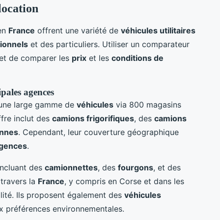
location
en
France
offrent une variété de
véhicules utilitaires
ionnels
et des particuliers. Utiliser un comparateur
 et de comparer les
prix
et les
conditions de
ipales agences
une large gamme de
véhicules
via 800 magasins
fre inclut des
camions frigorifiques
, des
camions
ennes
. Cependant, leur couverture géographique
gences
.
 incluant des
camionnettes
, des
fourgons
, et des
travers la
France
, y compris en Corse et dans les
ité. Ils proposent également des
véhicules
x préférences environnementales.